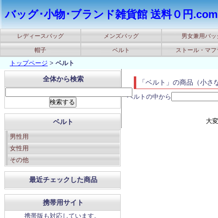
バッグ･小物･ブランド雑貨館 送料０円.com
レディースバッグ
メンズバッグ
男女兼用バッ
帽子
ベルト
ストール・マフ
トップページ
>
ベルト
全体から検索
「ベルト」の商品（小さ
ベルトの中から
大
ベルト
男性用
女性用
その他
最近チェックした商品
携帯用サイト
携帯版も対応しています。