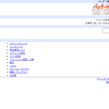
バッグ･小
ただいま楽
大変申し訳ございませ
レディースバッグ
メンズバッグ
男女兼用バッグ
レディース財布
メンズ財布
ファッション雑貨・小物
帽子
ベルト
ストール・マフラー
眼鏡・サングラス
その他
(c)バッグ･
特