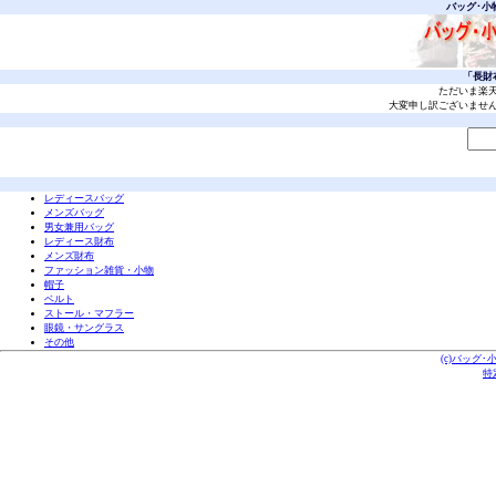
バッグ･小
「長財
ただいま楽
大変申し訳ございませ
レディースバッグ
メンズバッグ
男女兼用バッグ
レディース財布
メンズ財布
ファッション雑貨・小物
帽子
ベルト
ストール・マフラー
眼鏡・サングラス
その他
(c)バッグ･
特