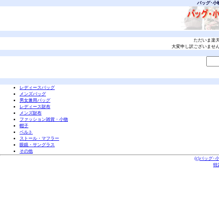
バッグ･小
ただいま楽
大変申し訳ございませ
レディースバッグ
メンズバッグ
男女兼用バッグ
レディース財布
メンズ財布
ファッション雑貨・小物
帽子
ベルト
ストール・マフラー
眼鏡・サングラス
その他
(c)バッグ･
特