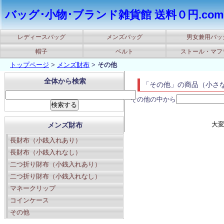
バッグ･小物･ブランド雑貨館 送料０円.com
レディースバッグ
メンズバッグ
男女兼用バッ
帽子
ベルト
ストール・マフ
トップページ
>
メンズ財布
>
その他
全体から検索
「その他」の商品（小さ
その他の中から
大
メンズ財布
長財布（小銭入れあり）
長財布（小銭入れなし）
二つ折り財布（小銭入れあり）
二つ折り財布（小銭入れなし）
マネークリップ
コインケース
その他